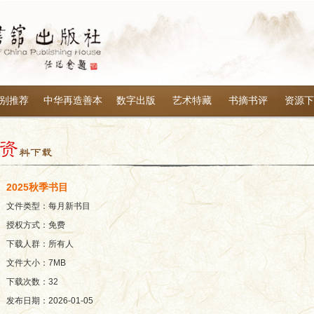
别推荐
中华再造善本
数字出版
艺术特藏
书摘书评
资源下
2025秋季书目
文件类型：每月新书目
授权方式：免费
下载人群：所有人
文件大小：
7MB
下载次数：
32
发布日期：
2026-01-05