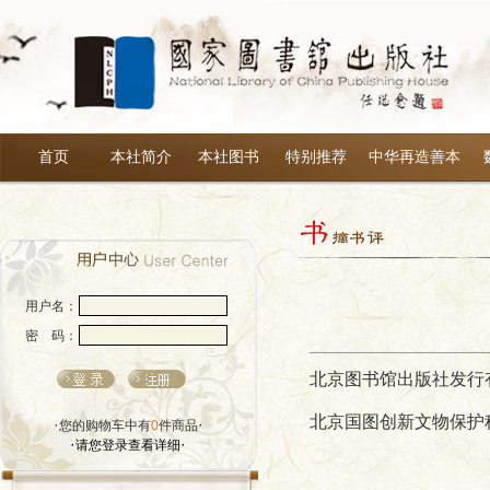
首页
本社简介
本社图书
特别推荐
中华再造善本
用户名：
密 码：
北京图书馆出版社发行
北京国图创新文物保护
·
·
您的购物车中有
0
件商品
·
·
请您登录查看详细