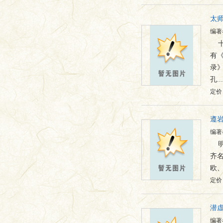
太
编著
有
录
孔...
定价：
遵
编著
齐
欧
定价：
潜
编著