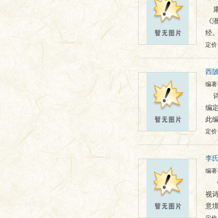
《
经
定价：
西
编著
编
此
定价：
李
编著
视
意