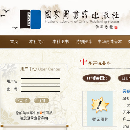
首页
本社简介
本社图书
特别推荐
中华再造善本
用户名：
密 码：
奕
编著
·
·
无
您的购物车中有
0
件商品
·
·
请您登录查看详细
启
定价：