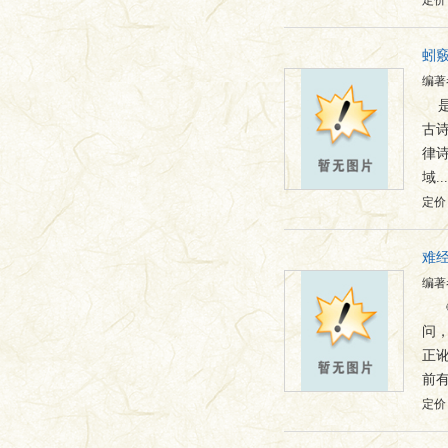
定价：
蚓竅
编著
古
律
域...
定价：
难
编著
问
正
前有.
定价：