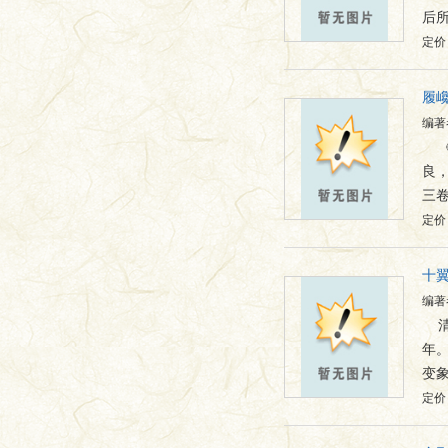
后
定价：
履
编著
良
三卷
定价：
十
编著
年
变
定价：