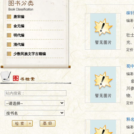
稼轩
唐宋编
编著
金元编
壮
明代编
光
清代编
定价：
少数民族文字古籍编
蜀
编著
川
物
定价：
释
编著