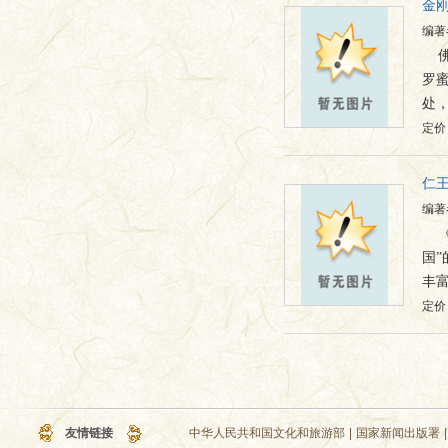
金
编著
罗
处
定价：
仁
编著
国
丰
定价：
友情链接
中华人民共和国文化和旅游部
|
国家新闻出版署
|