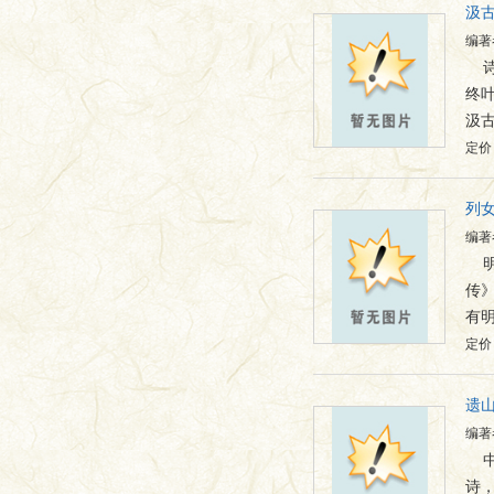
汲
编著
终叶
汲
定价：
列
编著
传
有
定价：
遗
编著
诗