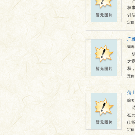
释
训
定价：
广
编著
之意
释，
定价：
蒲
编著
在
(1
定价：