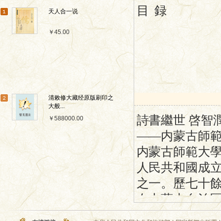
目 録
护工作的重要
天人合一说
献。
￥45.00
清敕修大藏经原版刷印之
詩書繼世 啓
大般...
詩書繼世 啓智
001
￥588000.00
——内蒙古師
内蒙古師範大學
凡 例 001
人民共和國成
之一。歷七十
在内蒙古自治
現内蒙古師範大
明 代