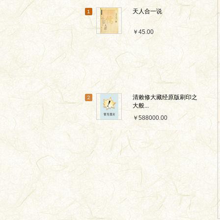
天人合一说
￥45.00
清敕修大藏经原版刷印之
大般...
￥588000.00