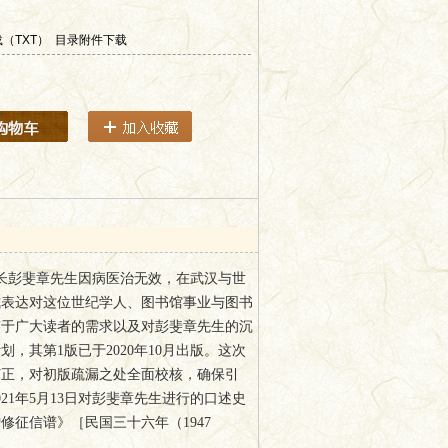
（TXT）
目录附件下载
院长彭斐章先生因病医治无效，在武汉与世
式表达对这位世纪学人、图书馆事业与图书
鉴于广大读者的需求以及对彭斐章先生的沉
其第1版已于2020年10月出版。这次
订正，对初版疏漏之处全面校核，确保引
1年5月13日对彭斐章先生进行的口述史
征信谱》［民国三十六年（1947
使本书在图文并茂的基础上辅以相关背景知