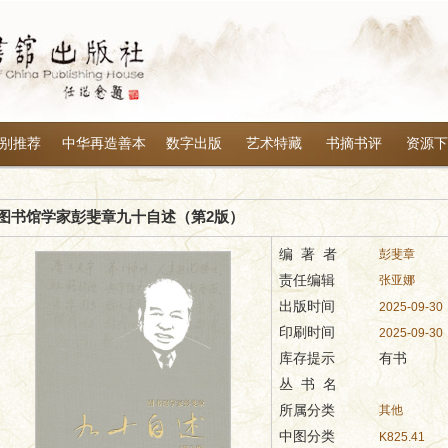
别推荐
中华再造善本
数字出版
艺术特藏
书摘书评
资源下
图书馆学家彭斐章九十自述（第2版）
编 著 者
彭斐章
责任编辑
张亚娜
出版时间
2025-09-30
印刷时间
2025-09-30
库存提示
有书
丛 书 名
所属分类
其他
中图分类
K825.41