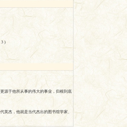
系统呈现他的生活、家庭和成长经历；既梳
映他的修养与个人风范，彰显一代著名学者
 )
故事性和较强的可读性；既可作为图书馆学
。
，更源于他所从事的伟大的事业，归根到底
时代英杰，他就是当代杰出的图书馆学家、