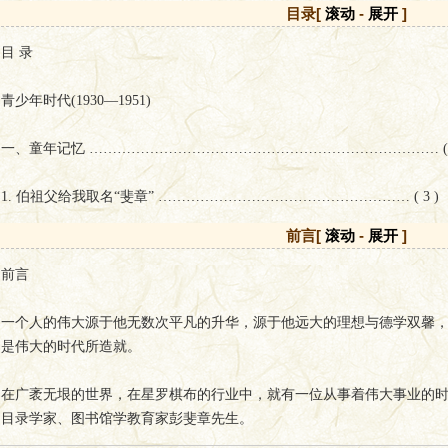
目录[
滚动
-
展开
]
识。
目 录
青少年时代(1930—1951)
此书客观真实全面记录彭斐章先生的教学、科研和社会活动情况，同时
理追溯彭斐章先生的学术渊源，凸显其学术贡献与深远学术价值，又反
一、童年记忆 ………………………………………………………………… ( 3
的精神品格。本书揭示了许多鲜为人知的图书馆学教育史实，有丰富的
专业教学的重要参考，又可作为广大图书馆工作者能力提升的学习读物
1. 伯祖父给我取名“斐章” ……………………………………………… ( 3 )
前言[
滚动
-
展开
]
2. 乐善好施的父亲 ……………………………………………………… ( 6 )
前言
3. 知书达理的母亲 ……………………………………………………… ( 13 )
一个人的伟大源于他无数次平凡的升华，源于他远大的理想与德学双馨
4. 我的兄弟姐妹 ………………………………………………………… ( 15 )
是伟大的时代所造就。
5. 五岁半开始求学 ……………………………………………………… ( 19 )
在广袤无垠的世界，在星罗棋布的行业中，就有一位从事着伟大事业的
目录学家、图书馆学教育家彭斐章先生。
6. 零星的童年记忆 ……………………………………………………… ( 21 )