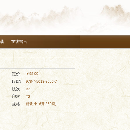
载
在线留言
定价
￥
95.00
ISBN
978-7-5013-8656-7
版次
B2
印次
Y2
规格
精装,小16开,360页,