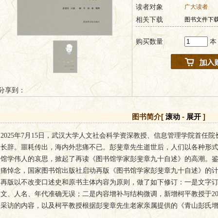
读者对象
广大读者
相关下载
图书文件下载
购买数量
本
分享到：
图书简介[
滚动
-
展开
]
2025年7月15日，武汉大学人文社会科学资深教授、信息管理学院首任
长辞。噩耗传出，海内外悲痛不已。彭斐章先生逝世后，人们以各种形
馆学伟人的哀思，掀起了再读《图书馆学家彭斐章九十自述》的高潮。
痛悼念，国家图书馆出版社启动再版《图书馆学家彭斐章九十自述》的计划，
再版以不改变口述史和原书主体内容为原则，做了如下修订：一是文字
文、人名、年代准确无误；二是内容增补与结构微调，新增柯平教授于202
采访的内容，以及柯平教授根据彭斐章先生老家亲属提供的《青山彭氏增修
年）］，整理出的彭斐章先生家族谱系信息；三是增加了插图和注释，