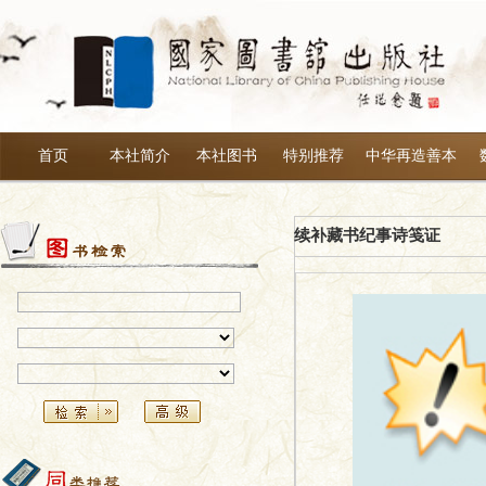
首页
本社简介
本社图书
特别推荐
中华再造善本
续补藏书纪事诗笺证