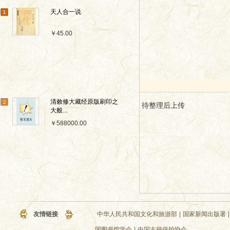
天人合一说
￥45.00
清敕修大藏经原版刷印之
待整理后上传
大般...
￥588000.00
友情链接
中华人民共和国文化和旅游部
|
国家新闻出版署
|
国图书馆学会
|
中国古籍保护协会