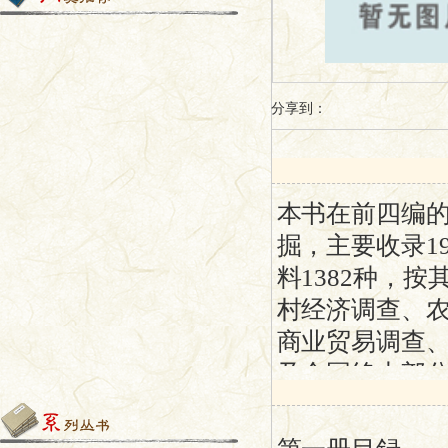
分享到：
本书在前四编
掘，主要收录
1
料1382种，
村经济调查、
商业贸易调查
及全国绝大部
突出。这些资
状况，呈现出